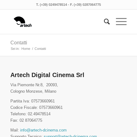
T. (+39) 0249478514 - F. (+39) 0287064775
Contatti
Sei in:
Home
/
Contatti
Artech Digital Cinema Srl
Via Piemonte Nr.8, 20093,
Cologno Monzese, Milano
Partita Iva: 07573660961
Codice Fiscale: 07573660961
Telefono: 02.49478514
Fax: 02 87064775
Mail:
info@artech-dcinema.com
Supporto Tecnico:
support@artech-dcinema.com